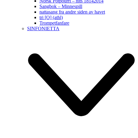
Norsk Potpourri – hits 18142014
Sangbok – Minnespill
nattasang fra andre siden av havet
tri [O] (athl)
Trompetfanfare
SINFONIETTA