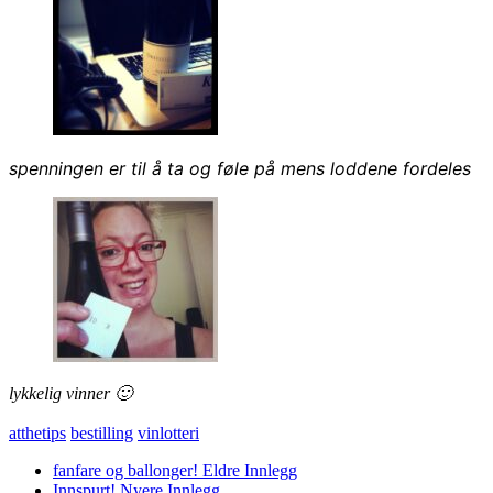
spenningen er til å ta og føle på mens loddene fordeles
lykkelig vinner 🙂
atthetips
bestilling
vinlotteri
fanfare og ballonger!
Eldre Innlegg
Innspurt!
Nyere Innlegg