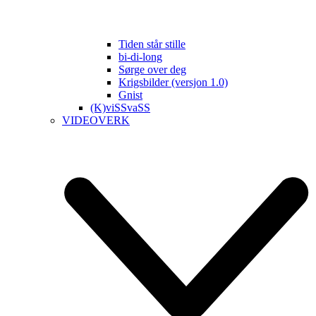
Tiden står stille
bi-di-long
Sørge over deg
Krigsbilder (versjon 1.0)
Gnist
(K)viSSvaSS
VIDEOVERK