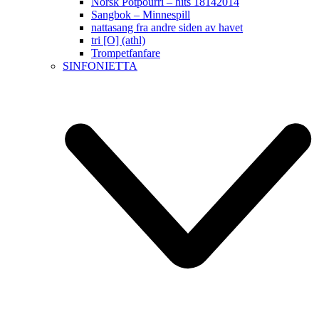
Norsk Potpourri – hits 18142014
Sangbok – Minnespill
nattasang fra andre siden av havet
tri [O] (athl)
Trompetfanfare
SINFONIETTA