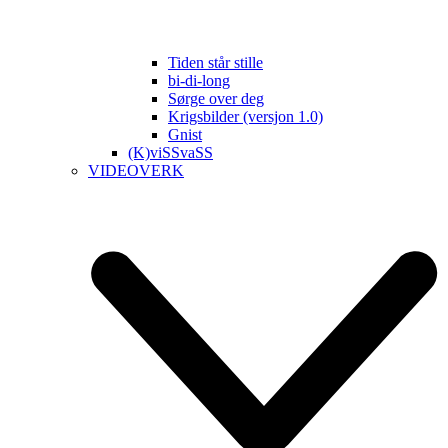
Tiden står stille
bi-di-long
Sørge over deg
Krigsbilder (versjon 1.0)
Gnist
(K)viSSvaSS
VIDEOVERK