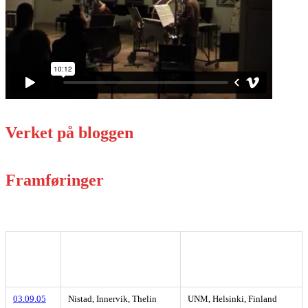
Verket på bloggen
Framføringer
Dato
Utøver(e)
Sted, by, land
03.09.05
Nistad, Innervik, Thelin
UNM, Helsinki, Finland