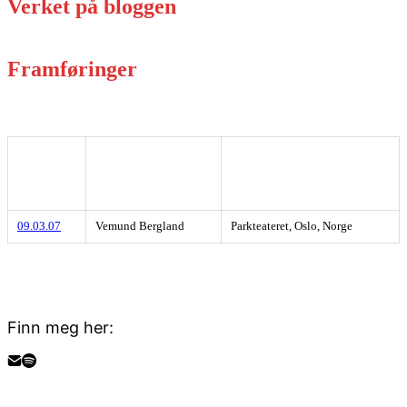
Verket på bloggen
Framføringer
Dato
Utøver(e)
Sted, by, land
09.03.07
Vemund Bergland
Parkteateret, Oslo, Norge
Finn meg her: