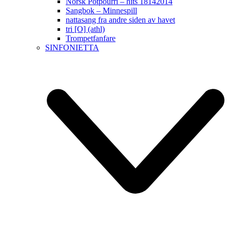
Norsk Potpourri – hits 18142014
Sangbok – Minnespill
nattasang fra andre siden av havet
tri [O] (athl)
Trompetfanfare
SINFONIETTA