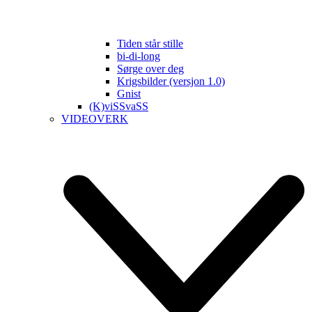
Tiden står stille
bi-di-long
Sørge over deg
Krigsbilder (versjon 1.0)
Gnist
(K)viSSvaSS
VIDEOVERK