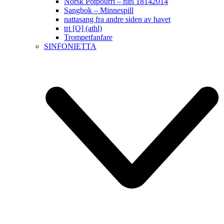
Norsk Potpourri – hits 18142014
Sangbok – Minnespill
nattasang fra andre siden av havet
tri [O] (athl)
Trompetfanfare
SINFONIETTA