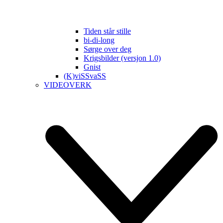
Tiden står stille
bi-di-long
Sørge over deg
Krigsbilder (versjon 1.0)
Gnist
(K)viSSvaSS
VIDEOVERK