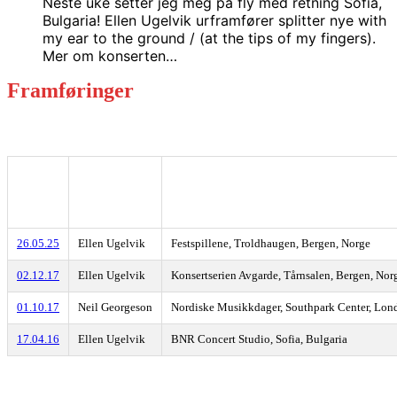
Neste uke setter jeg meg på fly med retning Sofia,
Bulgaria! Ellen Ugelvik urframfører splitter nye with
my ear to the ground / (at the tips of my fingers).
Mer om konserten…
Framføringer
Dato
Utøver(e)
Sted, by, land
26.05.25
Ellen Ugelvik
Festspillene, Troldhaugen, Bergen, Norge
02.12.17
Ellen Ugelvik
Konsertserien Avgarde, Tårnsalen, Bergen, Nor
01.10.17
Neil Georgeson
Nordiske Musikkdager, Southpark Center, Lon
17.04.16
Ellen Ugelvik
BNR Concert Studio, Sofia, Bulgaria