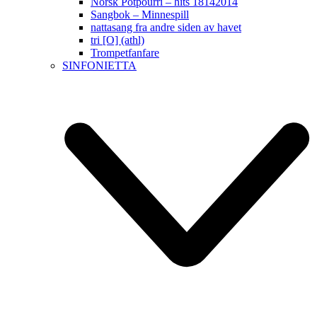
Norsk Potpourri – hits 18142014
Sangbok – Minnespill
nattasang fra andre siden av havet
tri [O] (athl)
Trompetfanfare
SINFONIETTA