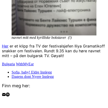
navnet mitt med kyrilliske bokstaver (!)
Her
er et klipp fra TV der festivalsjefen Iliya Gramatikoff
snakker om festivalen. Rundt 9.35 kan du høre navnet
mitt – på den bulgarsk TV. Gøyalt!
Bulgaria
WithMyEar
Sofia, baby!
Eldre Innlegg
Dagens dont
Nyere Innlegg
Finn meg her: