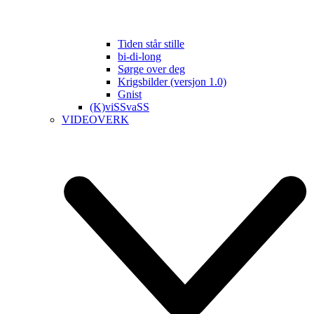
Tiden står stille
bi-di-long
Sørge over deg
Krigsbilder (versjon 1.0)
Gnist
(K)viSSvaSS
VIDEOVERK