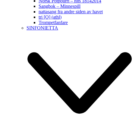
Norsk Potpourri – hits 18142014
Sangbok – Minnespill
nattasang fra andre siden av havet
tri [O] (athl)
Trompetfanfare
SINFONIETTA