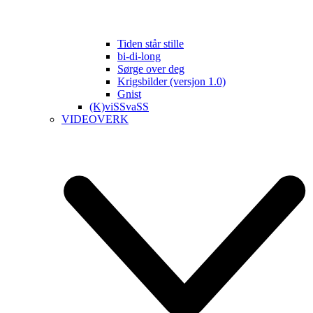
Tiden står stille
bi-di-long
Sørge over deg
Krigsbilder (versjon 1.0)
Gnist
(K)viSSvaSS
VIDEOVERK