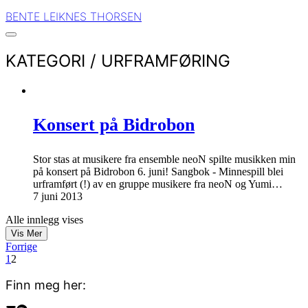
BENTE LEIKNES THORSEN
KATEGORI /
URFRAMFØRING
Konsert på Bidrobon
Stor stas at musikere fra ensemble neoN spilte musikken min
på konsert på Bidrobon 6. juni! Sangbok - Minnespill blei
urframført (!) av en gruppe musikere fra neoN og Yumi…
7 juni 2013
Alle innlegg vises
Vis Mer
Forrige
1
2
Finn meg her: