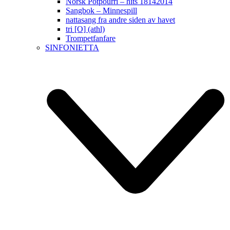
Norsk Potpourri – hits 18142014
Sangbok – Minnespill
nattasang fra andre siden av havet
tri [O] (athl)
Trompetfanfare
SINFONIETTA