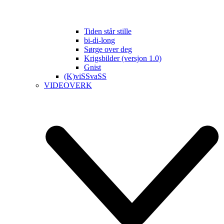
Tiden står stille
bi-di-long
Sørge over deg
Krigsbilder (versjon 1.0)
Gnist
(K)viSSvaSS
VIDEOVERK