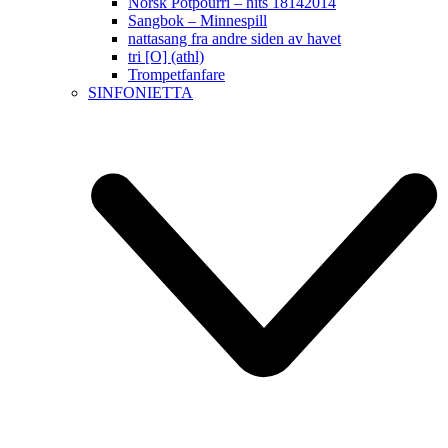
Norsk Potpourri – hits 18142014
Sangbok – Minnespill
nattasang fra andre siden av havet
tri [O] (athl)
Trompetfanfare
SINFONIETTA