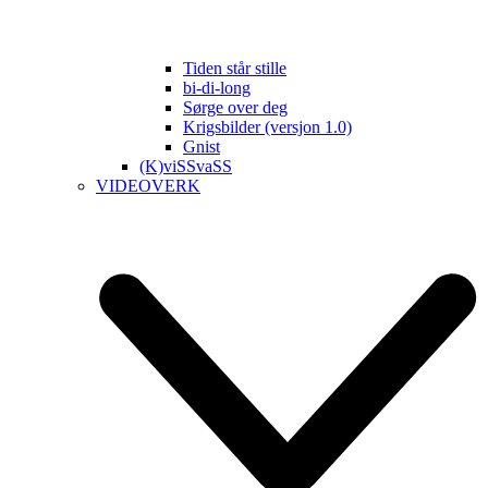
Tiden står stille
bi-di-long
Sørge over deg
Krigsbilder (versjon 1.0)
Gnist
(K)viSSvaSS
VIDEOVERK