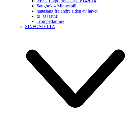
Norsk Potpourri – hits 18142014
Sangbok – Minnespill
nattasang fra andre siden av havet
tri [O] (athl)
Trompetfanfare
SINFONIETTA