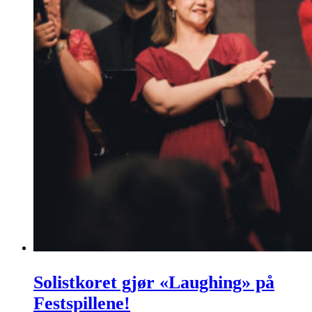
Solistkoret gjør «Laughing» på
Festspillene!