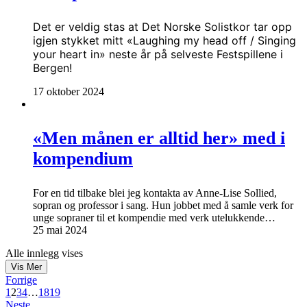
Det er veldig stas at Det Norske Solistkor tar opp
igjen stykket mitt «Laughing my head off / Singing
your heart in» neste år på selveste Festspillene i
Bergen!
17 oktober 2024
«Men månen er alltid her» med i
kompendium
For en tid tilbake blei jeg kontakta av Anne-Lise Sollied,
sopran og professor i sang. Hun jobbet med å samle verk for
unge sopraner til et kompendie med verk utelukkende…
25 mai 2024
Alle innlegg vises
Vis Mer
Forrige
1
2
3
4
…
18
19
Neste