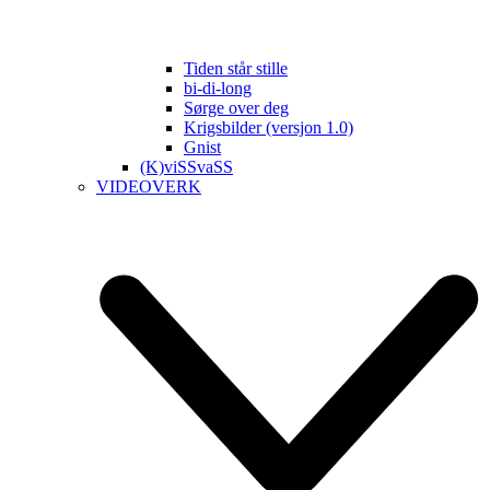
Tiden står stille
bi-di-long
Sørge over deg
Krigsbilder (versjon 1.0)
Gnist
(K)viSSvaSS
VIDEOVERK