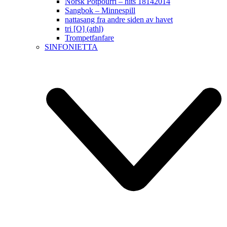
Norsk Potpourri – hits 18142014
Sangbok – Minnespill
nattasang fra andre siden av havet
tri [O] (athl)
Trompetfanfare
SINFONIETTA