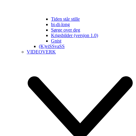
Tiden står stille
bi-di-long
Sørge over deg
Krigsbilder (versjon 1.0)
Gnist
(K)viSSvaSS
VIDEOVERK