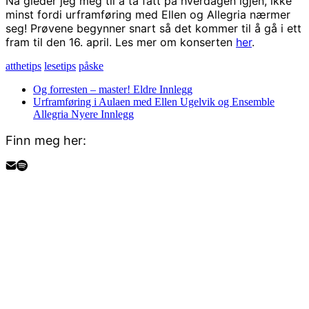
Nå gleder jeg meg til å ta fatt på hverdagen igjen, ikke
minst fordi urframføring med Ellen og Allegria nærmer
seg! Prøvene begynner snart så det kommer til å gå i ett
fram til den 16. april. Les mer om konserten
her
.
atthetips
lesetips
påske
Og forresten – master!
Eldre Innlegg
Urframføring i Aulaen med Ellen Ugelvik og Ensemble
Allegria
Nyere Innlegg
Finn meg her: