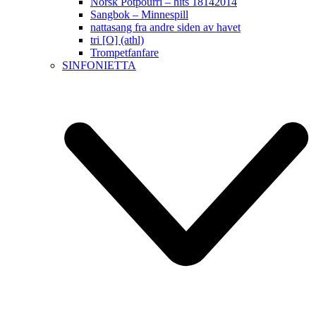
Norsk Potpourri – hits 18142014
Sangbok – Minnespill
nattasang fra andre siden av havet
tri [O] (athl)
Trompetfanfare
SINFONIETTA