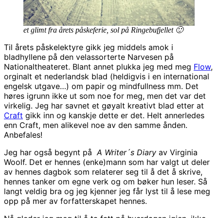
et glimt fra årets påskeferie, sol på Ringebufjellet 🙂
Til årets påskelektyre gikk jeg middels amok i
bladhyllene på den velassorterte Narvesen på
Nationaltheateret. Blant annet plukka jeg med meg
Flow
,
orginalt et nederlandsk blad (heldigvis i en international
engelsk utgave…) om papir og mindfullness mm. Det
høres igrunn ikke ut som noe for meg, men det var det
virkelig. Jeg har savnet et gøyalt kreativt blad etter at
Craft
gikk inn og kanskje dette er det. Helt annerledes
enn Craft, men alikevel noe av den samme ånden.
Anbefales!
Jeg har også begynt på
A Writer´s Diary
av Virginia
Woolf. Det er hennes (enke)mann som har valgt ut deler
av hennes dagbok som relaterer seg til å det å skrive,
hennes tanker om egne verk og om bøker hun leser. Så
langt veldig bra og jeg kjenner jeg får lyst til å lese meg
opp på mer av forfatterskapet hennes.