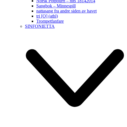
Norsk Potpourri – hits 18142014
Sangbok – Minnespill
nattasang fra andre siden av havet
tri [O] (athl)
Trompetfanfare
SINFONIETTA