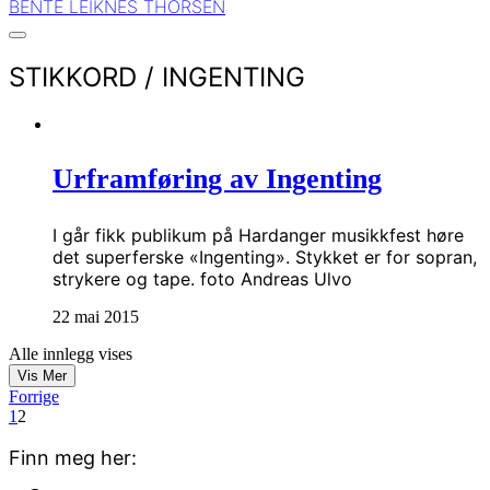
BENTE LEIKNES THORSEN
STIKKORD /
INGENTING
Urframføring av Ingenting
I går fikk publikum på Hardanger musikkfest høre
det superferske «Ingenting». Stykket er for sopran,
strykere og tape. foto Andreas Ulvo
22 mai 2015
Alle innlegg vises
Vis Mer
Forrige
1
2
Finn meg her: