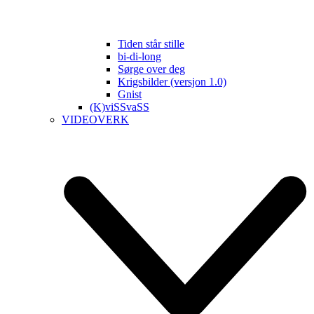
Tiden står stille
bi-di-long
Sørge over deg
Krigsbilder (versjon 1.0)
Gnist
(K)viSSvaSS
VIDEOVERK