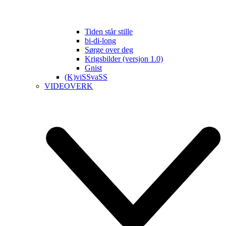
Tiden står stille
bi-di-long
Sørge over deg
Krigsbilder (versjon 1.0)
Gnist
(K)viSSvaSS
VIDEOVERK