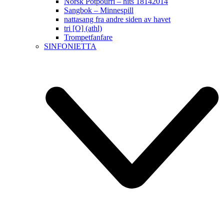
Norsk Potpourri – hits 18142014
Sangbok – Minnespill
nattasang fra andre siden av havet
tri [O] (athl)
Trompetfanfare
SINFONIETTA