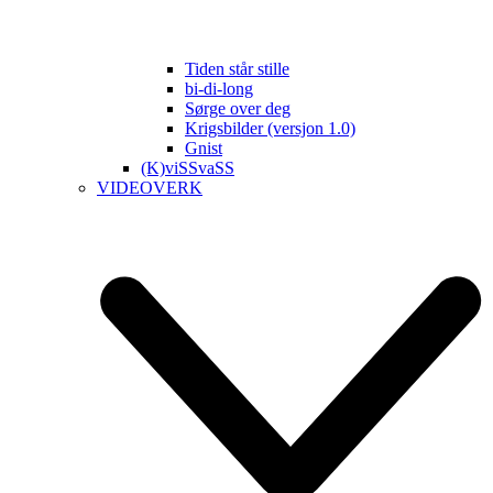
Tiden står stille
bi-di-long
Sørge over deg
Krigsbilder (versjon 1.0)
Gnist
(K)viSSvaSS
VIDEOVERK