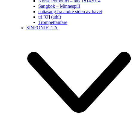
Norsk Potpourri – hits 18142014
Sangbok – Minnespill
nattasang fra andre siden av havet
tri [O] (athl)
Trompetfanfare
SINFONIETTA