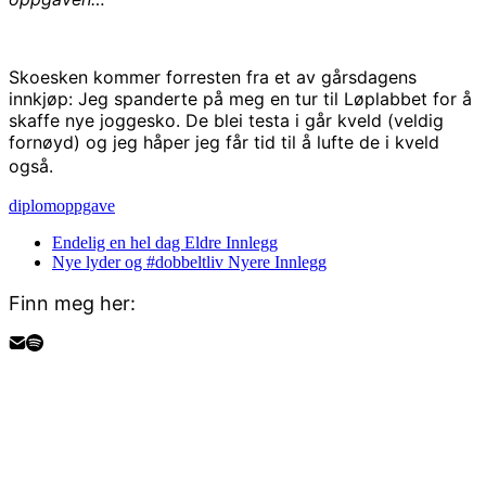
Skoesken kommer forresten fra et av gårsdagens
innkjøp: Jeg spanderte på meg en tur til Løplabbet for å
skaffe nye joggesko. De blei testa i går kveld (veldig
fornøyd) og jeg håper jeg får tid til å lufte de i kveld
også.
diplomoppgave
Endelig en hel dag
Eldre Innlegg
Nye lyder og #dobbeltliv
Nyere Innlegg
Finn meg her: