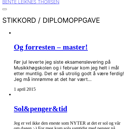
BENTE LEIKNES THORSEN
STIKKORD /
DIPLOMOPPGAVE
Og forresten – master!
Før jul leverte jeg siste eksamenslevering på
Musikkhøgskolen og i februar kom jeg helt i mål
etter muntlig. Det er så utrolig godt å være ferdig!
Jeg må innrømme at det har vært…
1 april 2015
Sol&penger&tid
Jeg er vel ikke den eneste som NYTER at det er sol og vår
om dagen :-) For meg kom sola samtidig med penger på