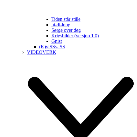
Tiden står stille
bi-di-long
Sørge over deg
Krigsbilder (versjon 1.0)
Gnist
(K)viSSvaSS
VIDEOVERK