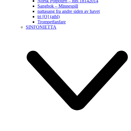
Norsk Potpourri – hits 18142014
Sangbok – Minnespill
nattasang fra andre siden av havet
tri [O] (athl)
Trompetfanfare
SINFONIETTA