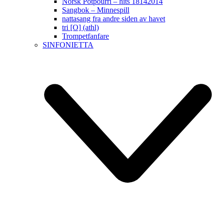
Norsk Potpourri – hits 18142014
Sangbok – Minnespill
nattasang fra andre siden av havet
tri [O] (athl)
Trompetfanfare
SINFONIETTA