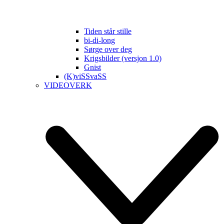
Tiden står stille
bi-di-long
Sørge over deg
Krigsbilder (versjon 1.0)
Gnist
(K)viSSvaSS
VIDEOVERK