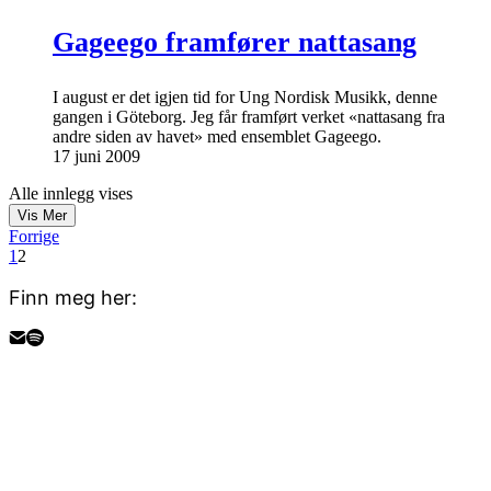
Gageego framfører nattasang
I august er det igjen tid for Ung Nordisk Musikk, denne
gangen i Göteborg. Jeg får framført verket «nattasang fra
andre siden av havet» med ensemblet Gageego.
17 juni 2009
Alle innlegg vises
Vis Mer
Forrige
1
2
Finn meg her: